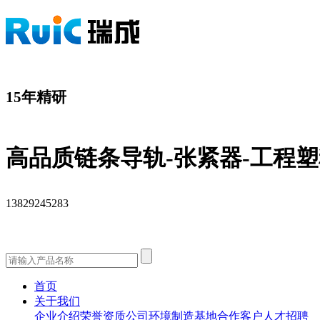
15年精研
高品质链条导轨-张紧器-工程
13829245283
首页
关于我们
企业介绍
荣誉资质
公司环境
制造基地
合作客户
人才招聘