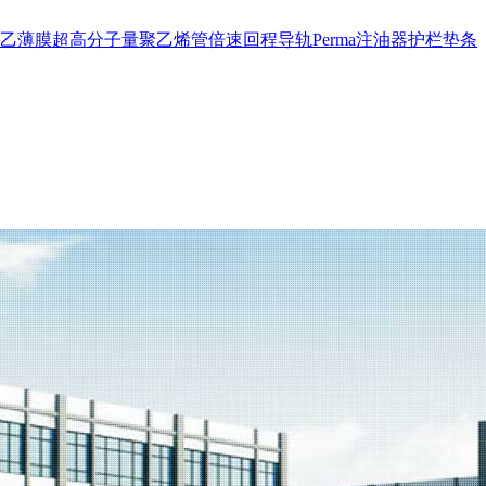
乙薄膜
超高分子量聚乙烯管
倍速回程导轨
Perma注油器
护栏
垫条