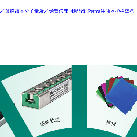
乙薄膜
超高分子量聚乙烯管
倍速回程导轨
Perma注油器
护栏
垫条