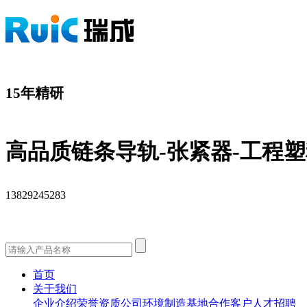
15年精研
高品质链条导轨-张紧器-工程
13829245283
首页
关于我们
企业介绍
荣誉资质
公司环境
制造基地
合作客户
人才招聘